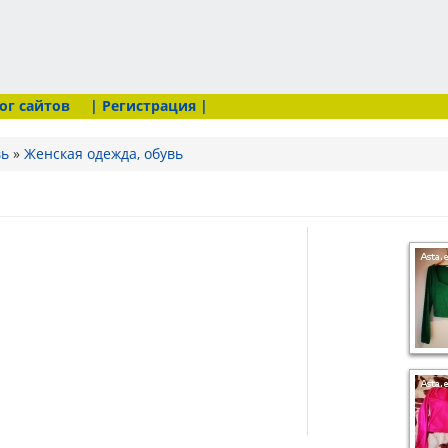
ог сайтов
| Регистрация |
вь
»
Женская одежда, обувь