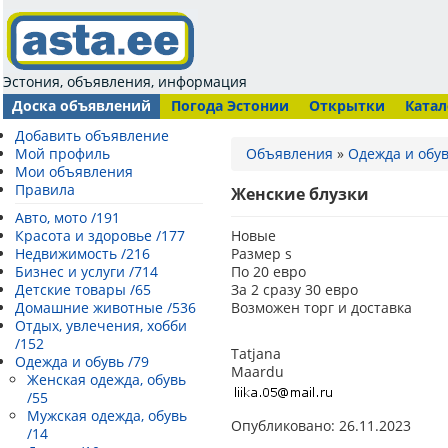
Эстония, объявления, информация
Доска объявлений
Погода Эстонии
Открытки
Катал
Добавить объявление
Мой профиль
Объявления
»
Одежда и обу
Мои объявления
Правила
Женские блузки
Авто, мото /191
Красота и здоровье /177
Новые
Недвижимость /216
Размер s
Бизнес и услуги /714
По 20 евро
Детские товары /65
За 2 сразу 30 евро
Домашние животные /536
Возможен торг и доставка
Отдых, увлечения, хобби
/152
Tatjana
Одежда и обувь /79
Maardu
Женская одежда, обувь
/55
Мужская одежда, обувь
Опубликовано: 26.11.2023
/14