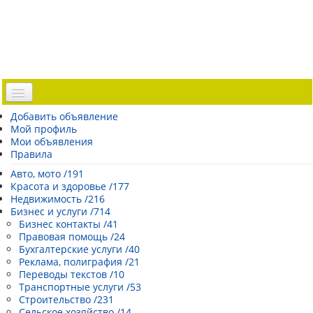
Доска объявлений
Добавить объявление
Мой профиль
Погода Эстонии
Мои объявления
Открытки
Правила
Каталог сайтов
Авто, мото /191
Красота и здоровье /177
| Регистрация |
Недвижимость /216
Бизнес и услуги /714
Бизнес контакты /41
Правовая помощь /24
Бухгалтерские услуги /40
Реклама, полиграфия /21
Переводы текстов /10
Транспортные услуги /53
Строительство /231
Сельское хозяйство /14