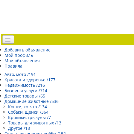
Доска объявлений
Добавить объявление
Мой профиль
Погода Эстонии
Мои объявления
Открытки
Правила
Каталог сайтов
Авто, мото /191
Красота и здоровье /177
| Регистрация |
Недвижимость /216
Бизнес и услуги /714
Детские товары /65
Домашние животные /536
Кошки, котята /134
Собаки, щенки /364
Кролики, грызуны /7
Товары для животных /13
Другое /18
Отдых, увлечения, хобби /152