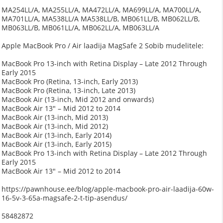
MA254LL/A, MA255LL/A, MA472LL/A, MA699LL/A, MA700LL/A,
MA701LL/A, MA538LL/A MA538LL/B, MB061LL/B, MB062LL/B,
MB063LL/B, MB061LL/A, MB062LL/A, MB063LL/A
Apple MacBook Pro / Air laadija MagSafe 2 Sobib mudelitele:
MacBook Pro 13-inch with Retina Display – Late 2012 Through
Early 2015
MacBook Pro (Retina, 13-inch, Early 2013)
MacBook Pro (Retina, 13-inch, Late 2013)
MacBook Air (13-inch, Mid 2012 and onwards)
MacBook Air 13″ – Mid 2012 to 2014
MacBook Air (13-inch, Mid 2013)
MacBook Air (13-inch, Mid 2012)
MacBook Air (13-inch, Early 2014)
MacBook Air (13-inch, Early 2015)
MacBook Pro 13-inch with Retina Display – Late 2012 Through
Early 2015
MacBook Air 13″ – Mid 2012 to 2014
https://pawnhouse.ee/blog/apple-macbook-pro-air-laadija-60w-
16-5v-3-65a-magsafe-2-t-tip-asendus/
58482872