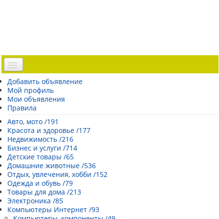
Доска объявлений
Добавить объявление
Мой профиль
Погода Эстонии
Мои объявления
Открытки
Правила
Каталог сайтов
Авто, мото /191
Красота и здоровье /177
| Регистрация |
Недвижимость /216
Бизнес и услуги /714
Детские товары /65
Домашние животные /536
Отдых, увлечения, хобби /152
Одежда и обувь /79
Товары для дома /213
Электроника /85
Компьютеры Интернет /93
Компьютеры, компоненты /49