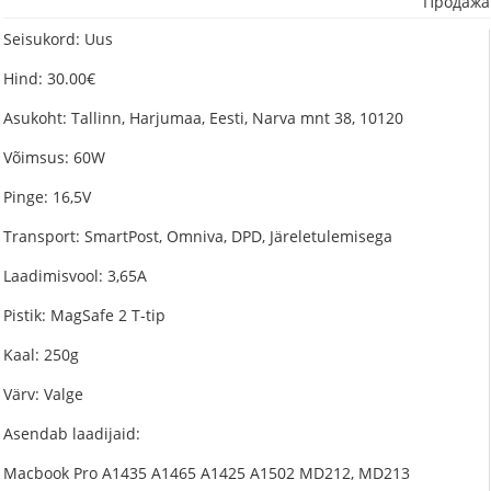
Продажа
Seisukord: Uus
Hind: 30.00€
Asukoht: Tallinn, Harjumaa, Eesti, Narva mnt 38, 10120
Võimsus: 60W
Pinge: 16,5V
Transport: SmartPost, Omniva, DPD, Järeletulemisega
Laadimisvool: 3,65A
Pistik: MagSafe 2 T-tip
Kaal: 250g
Värv: Valge
Asendab laadijaid:
Macbook Pro A1435 A1465 A1425 A1502 MD212, MD213